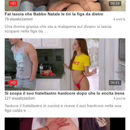
HD
09:18
Fat lascia che Babbo Natale le tiri la figa da dietro
79 visualizzazioni
4 anni fa
Una donna grassa che sta a malapena sul divano si lascia
scopare nella figa da …
HD
06:41
Si scopa il suo fratellastro hardcore dopo che lo eccita bene
127 visualizzazioni
4 anni fa
Seduce il fratellastro in cucina e riceve il suo hardcore nella sua
figa calda e …