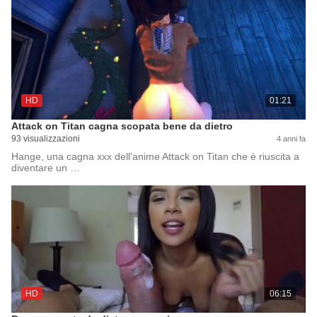
HD
01:21
Attack on Titan cagna scopata bene da dietro
93 visualizzazioni
4 anni fa
Hange, una cagna xxx dell'anime Attack on Titan che è riuscita a
diventare un …
HD
06:15