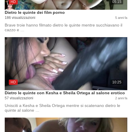
HD
05:15
Dietro le quinte dei film porno
186 visualizzazioni
5 anni fa
Brave troie hanno filmato dietro le quinte mentre succhiavano il
cazzo e …
HD
10:25
Dietro le quinte con Kesha e Sheila Ortega al salone erotico
57 visualizzazioni
2 anni fa
Unisciti a Kesha e Sheila Ortega mentre si scatenano dietro le
quinte al salone …