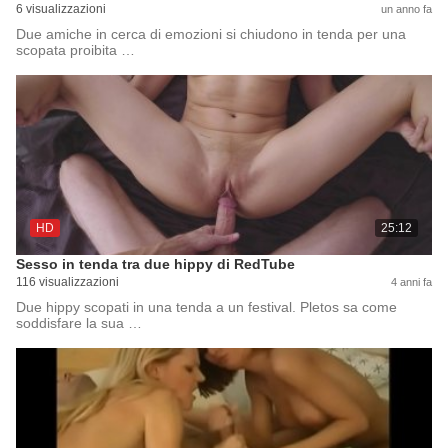
6 visualizzazioni
un anno fa
Due amiche in cerca di emozioni si chiudono in tenda per una
scopata proibita …
HD
25:12
Sesso in tenda tra due hippy di RedTube
116 visualizzazioni
4 anni fa
Due hippy scopati in una tenda a un festival. Pletos sa come
soddisfare la sua …