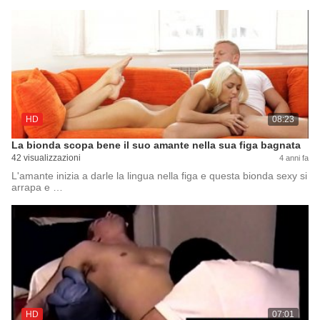
HD
08:23
La bionda scopa bene il suo amante nella sua figa bagnata
42 visualizzazioni
4 anni fa
L'amante inizia a darle la lingua nella figa e questa bionda sexy si
arrapa e …
HD
07:01