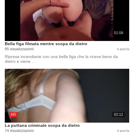
01:08
Bella figa filmata mentre scopa da dietro
95 visualizzazioni
4 anni fa
Riprese incendiarie con una bella figa che la riceve bene da
dietro e viene …
HD
02:12
La puttana criminale scopa da dietro
74 visualizzazioni
4 anni fa