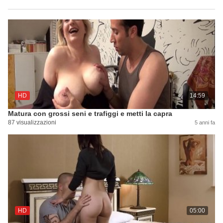
HD
14:59
Matura con grossi seni e trafiggi e metti la capra
87 visualizzazioni
5 anni fa
HD
05:00