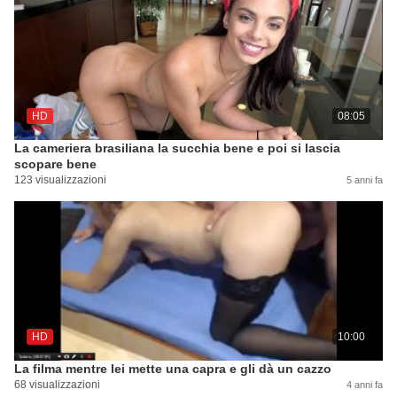
HD
08:05
La cameriera brasiliana la succhia bene e poi si lascia
scopare bene
123 visualizzazioni
5 anni fa
HD
10:00
La filma mentre lei mette una capra e gli dà un cazzo
68 visualizzazioni
4 anni fa