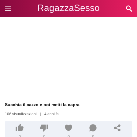
RagazzaSesso
Succhia il cazzo e poi metti la capra
106 visualizzazioni
|
4 anni fa
0
0
0
0