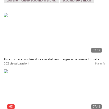
giovane modelle scopano in trio 4k
scopano sexy mogli
02:42
Una mora succhia il cazzo del suo ragazzo e viene filmata
102 visualizzazioni
5 anni fa
HD
07:41