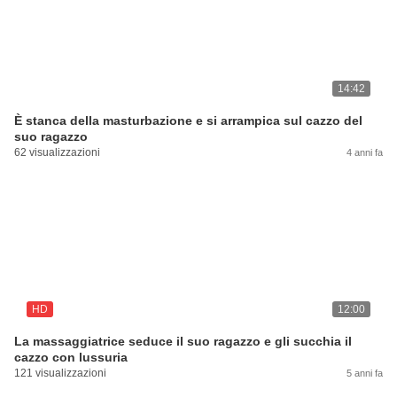
14:42
È stanca della masturbazione e si arrampica sul cazzo del
suo ragazzo
62 visualizzazioni
4 anni fa
HD
12:00
La massaggiatrice seduce il suo ragazzo e gli succhia il
cazzo con lussuria
121 visualizzazioni
5 anni fa