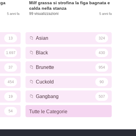
iga
Milf grassa si strofina la figa bagnata e
calda nella stanza
99 visualizzazioni
5 anni fa
5 anni fa
📁
Asian
13
324
📁
Black
1.697
430
📁
Brunette
37
954
📁
Cuckold
454
90
📁
Gangbang
19
507
54
Tutte le Categorie