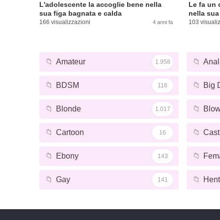
L'adolescente la accoglie bene nella
Le fa un 
sua figa bagnata e calda
nella sua
166 visualizzazioni
103 visuali
4 anni fa
📁
Amateur
📁
Anal
1.958
📁
BDSM
📁
Big 
116
📁
Blonde
📁
Blow
1.017
📁
Cartoon
📁
Cast
16
📁
Ebony
📁
Fem
143
📁
Gay
📁
Hent
141