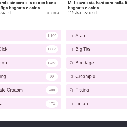
orale sincero e la scopa bene
Milf cavalcata hardcore nella f
 figa bagnata e calda
bagnata e calda
zzazioni
119 visualizzazioni
5 anni fa
📁
Arab
1.106
Dick
📁
Big Tits
1.004
job
📁
Bondage
1.468
ing
📁
Creampie
99
ale Orgasm
📁
Fisting
408
ai
📁
Indian
173