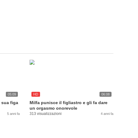
05:09
HD
06:08
 sua figa
Milfa punisce il figliastro e gli fa dare
un orgasmo onorevole
313 visualizzazioni
5 anni fa
4 anni fa