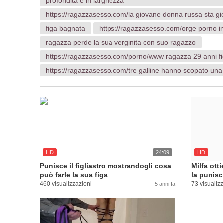
profondita e in larghezza
https://ragazzasesso.com/la giovane donna russa sta gi
figa bagnata
https://ragazzasesso.com/orge porno i
ragazza perde la sua verginita con suo ragazzo
https://ragazzasesso.com/porno/www ragazza 29 anni f
https://ragazzasesso.com/tre galline hanno scopato una
HD
24:09
HD
Punisce il figliastro mostrandogli cosa
Milfa ott
può farle la sua figa
la punis
460 visualizzazioni
73 visualiz
5 anni fa