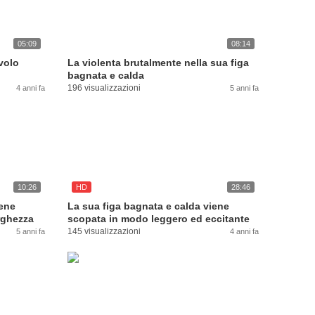
05:09
08:14
volo
La violenta brutalmente nella sua figa
bagnata e calda
196 visualizzazioni
4 anni fa
5 anni fa
10:26
HD
28:46
iene
La sua figa bagnata e calda viene
arghezza
scopata in modo leggero ed eccitante
145 visualizzazioni
5 anni fa
4 anni fa