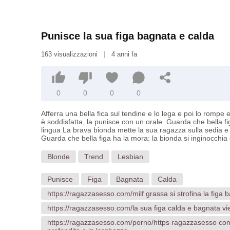
Punisce la sua figa bagnata e calda
163 visualizzazioni
|
4 anni fa
0
0
0
0
Afferra una bella fica sul tendine e lo lega e poi lo rompe e
è soddisfatta, la punisce con un orale. Guarda che bella fi
lingua La brava bionda mette la sua ragazza sulla sedia e in
Guarda che bella figa ha la mora: la bionda si inginocchia e
Blonde
Trend
Lesbian
Punisce
Figa
Bagnata
Calda
https://ragazzasesso.com/milf grassa si strofina la figa 
https://ragazzasesso.com/la sua figa calda e bagnata vie
https://ragazzasesso.com/porno/https ragazzasesso com 