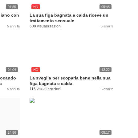
01:55
HD
05:45
piano con
La sua figa bagnata e calda riceve un
trattamento sensuale
609 visualizzazioni
5 anni fa
5 anni fa
04:04
HD
12:22
iocando
La sveglia per scoparla bene nella sua
a
figa bagnata e calda
116 visualizzazioni
5 anni fa
5 anni fa
14:56
05:17