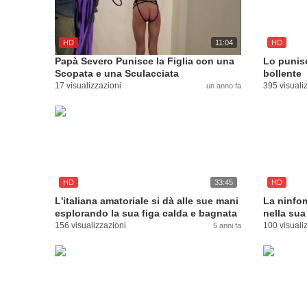
HD
11:04
HD
Papà Severo Punisce la Figlia con una
Lo punis
Scopata e una Sculacciata
bollente
17 visualizzazioni
395 visuali
un anno fa
HD
33:45
HD
L'italiana amatoriale si dà alle sue mani
La ninfom
esplorando la sua figa calda e bagnata
nella sua
156 visualizzazioni
100 visuali
5 anni fa