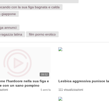
ocando con la sua figa bagnata e calda
n giappone
iga annunci
 ragazza latina
film porno erotico
09:52
iene l'hardcore nella sua figa e
Lesbica aggressiva punisce la
ce con un sano pompino
zazioni
111 visualizzazioni
5 anni fa