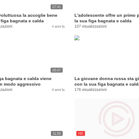
07:41
voluttuosa la accoglie bene
L'adolescente offre un primo 
 figa bagnata e calda
la sua figa bagnata e calda
zzazioni
107 visualizzazioni
4 anni fa
05:07
ga bagnata e calda viene
La giovane donna russa sta g
in modo aggressivo
con la sua figa bagnata e cald
zzazioni
176 visualizzazioni
4 anni fa
11:55
HD