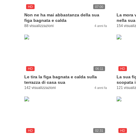
HD
07:00
Non ne ha mai abbastanza della sua
La mora 
figa bagnata e calda
nella sua
88 visualizzazioni
154 visuali
4 anni fa
HD
06:11
HD
Le tira la figa bagnata e calda sulla
La sua fi
terrazza di casa sua
scopata 
142 visualizzazioni
121 visuali
4 anni fa
HD
02:31
HD