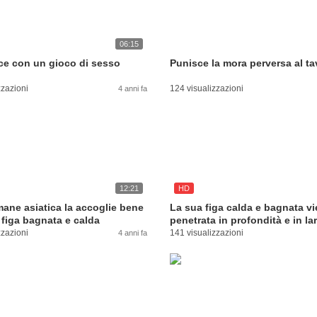
06:15
ce con un gioco di sesso
Punisce la mora perversa al ta
zzazioni
124 visualizzazioni
4 anni fa
12:21
HD
ane asiatica la accoglie bene
La sua figa calda e bagnata v
 figa bagnata e calda
penetrata in profondità e in l
zzazioni
141 visualizzazioni
4 anni fa