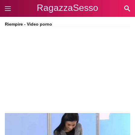
RagazzaSesso
Riempire - Video porno