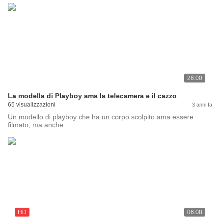
26:00
La modella di Playboy ama la telecamera e il cazzo
65 visualizzazioni
3 anni fa
Un modello di playboy che ha un corpo scolpito ama essere
filmato, ma anche …
HD
06:08