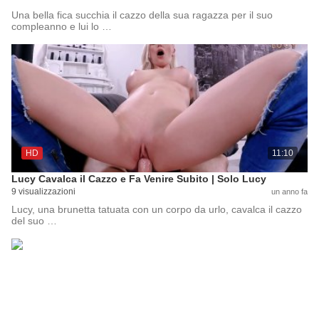
Una bella fica succhia il cazzo della sua ragazza per il suo
compleanno e lui lo …
HD
11:10
Lucy Cavalca il Cazzo e Fa Venire Subito | Solo Lucy
9 visualizzazioni
un anno fa
Lucy, una brunetta tatuata con un corpo da urlo, cavalca il cazzo
del suo …