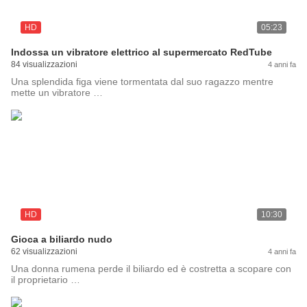
HD
05:23
Indossa un vibratore elettrico al supermercato RedTube
84 visualizzazioni
4 anni fa
Una splendida figa viene tormentata dal suo ragazzo mentre
mette un vibratore …
HD
10:30
Gioca a biliardo nudo
62 visualizzazioni
4 anni fa
Una donna rumena perde il biliardo ed è costretta a scopare con
il proprietario …