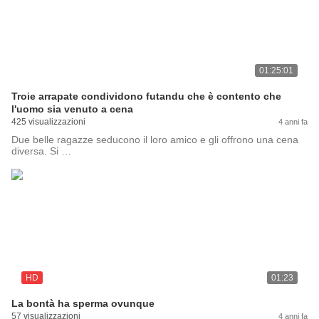
01:25:01
Troie arrapate condividono futandu che è contento che
l'uomo sia venuto a cena
425 visualizzazioni
4 anni fa
Due belle ragazze seducono il loro amico e gli offrono una cena
diversa. Si …
HD
01:23
La bontà ha sperma ovunque
57 visualizzazioni
4 anni fa