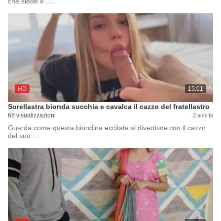
che siede e …
HD
15:01
Sorellastra bionda succhia e cavalca il cazzo del fratellastro
68 visualizzazioni
2 anni fa
Guarda come questa biondina eccitata si divertisce con il cazzo
del suo …