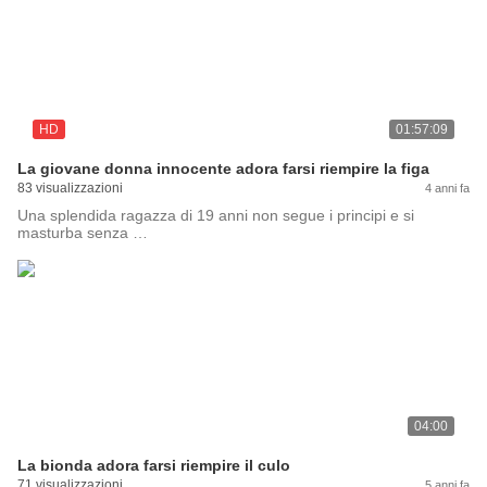
HD
01:57:09
La giovane donna innocente adora farsi riempire la figa
83 visualizzazioni
4 anni fa
Una splendida ragazza di 19 anni non segue i principi e si
masturba senza …
04:00
La bionda adora farsi riempire il culo
71 visualizzazioni
5 anni fa