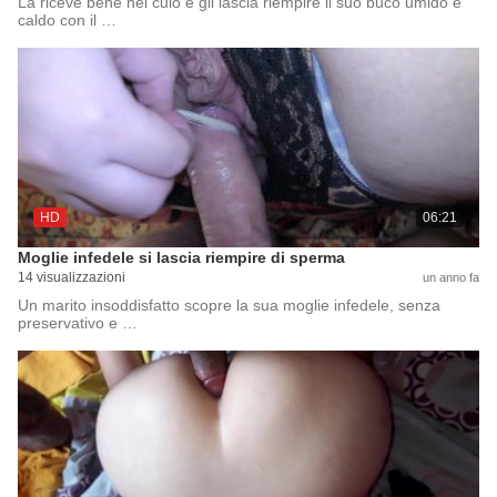
La riceve bene nel culo e gli lascia riempire il suo buco umido e
caldo con il …
HD
06:21
Moglie infedele si lascia riempire di sperma
14 visualizzazioni
un anno fa
Un marito insoddisfatto scopre la sua moglie infedele, senza
preservativo e …