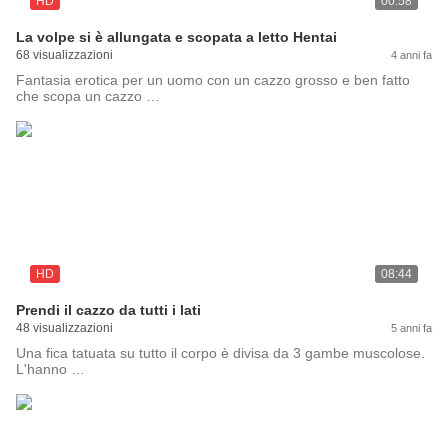
HD
00:58
La volpe si è allungata e scopata a letto Hentai
68 visualizzazioni
4 anni fa
Fantasia erotica per un uomo con un cazzo grosso e ben fatto
che scopa un cazzo …
HD
08:44
Prendi il cazzo da tutti i lati
48 visualizzazioni
5 anni fa
Una fica tatuata su tutto il corpo è divisa da 3 gambe muscolose.
L'hanno …