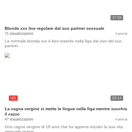
37:58
Blonde xxx live regolare dal suo partner sessuale
71 visualizzazioni
4 anni fa
La normale bionda xxx è ben inserita nella figa dal vivo del suo
partner …
HD
05:14
La cagna vergine si mette le lingue nella figa mentre succhia
il cazzo
47 visualizzazioni
4 anni fa
Una cagna vergine di 18 anni che ha appena iniziato la sua vita
sessuale riceve …