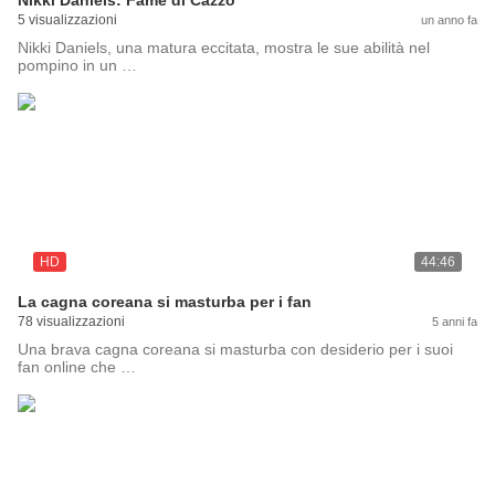
Nikki Daniels: Fame di Cazzo
5 visualizzazioni
un anno fa
Nikki Daniels, una matura eccitata, mostra le sue abilità nel
pompino in un …
HD
44:46
La cagna coreana si masturba per i fan
78 visualizzazioni
5 anni fa
Una brava cagna coreana si masturba con desiderio per i suoi
fan online che …