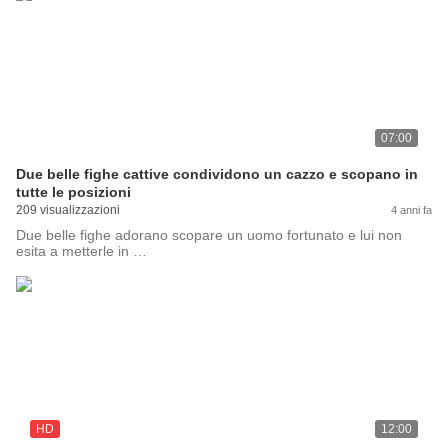
07:00
Due belle fighe cattive condividono un cazzo e scopano in
tutte le posizioni
209 visualizzazioni
4 anni fa
Due belle fighe adorano scopare un uomo fortunato e lui non
esita a metterle in …
HD
12:00