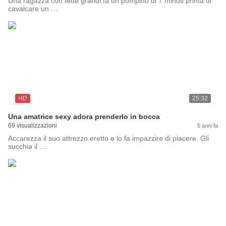
Una ragazza con tette grandi fa un pompino di 7 minuti prima di
cavalcare un …
HD
25:32
Una amatrice sexy adora prenderlo in bocca
69 visualizzazioni
5 anni fa
Accarezza il suo attrezzo eretto e lo fa impazzire di piacere. Gli
succhia il …