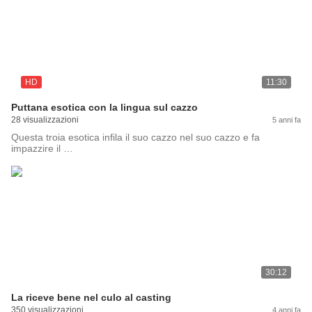
HD
11:30
Puttana esotica con la lingua sul cazzo
28 visualizzazioni
5 anni fa
Questa troia esotica infila il suo cazzo nel suo cazzo e fa
impazzire il …
30:12
La riceve bene nel culo al casting
350 visualizzazioni
4 anni fa