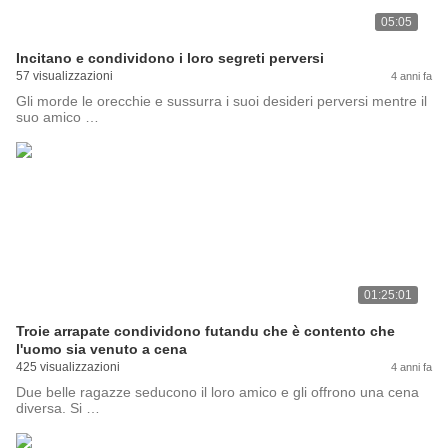
05:05
Incitano e condividono i loro segreti perversi
57 visualizzazioni
4 anni fa
Gli morde le orecchie e sussurra i suoi desideri perversi mentre il
suo amico …
01:25:01
Troie arrapate condividono futandu che è contento che
l'uomo sia venuto a cena
425 visualizzazioni
4 anni fa
Due belle ragazze seducono il loro amico e gli offrono una cena
diversa. Si …