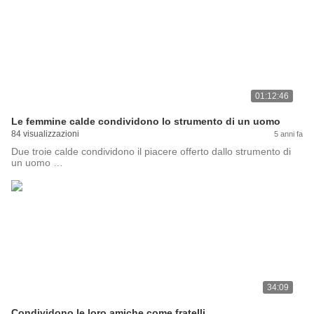
01:12:46
Le femmine calde condividono lo strumento di un uomo
84 visualizzazioni
5 anni fa
Due troie calde condividono il piacere offerto dallo strumento di
un uomo …
34:09
Condividono le loro amiche come fratelli