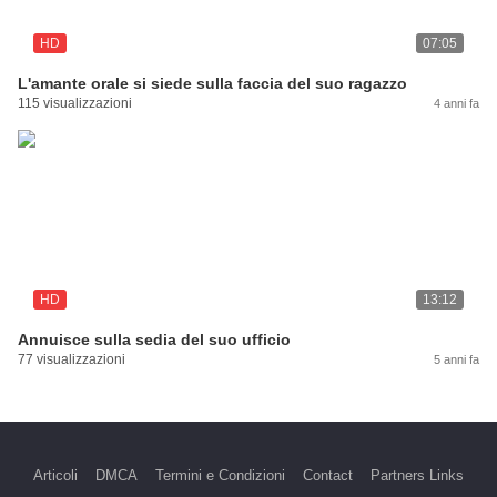
HD
07:05
L'amante orale si siede sulla faccia del suo ragazzo
115 visualizzazioni
4 anni fa
HD
13:12
Annuisce sulla sedia del suo ufficio
77 visualizzazioni
5 anni fa
Articoli
DMCA
Termini e Condizioni
Contact
Partners Links