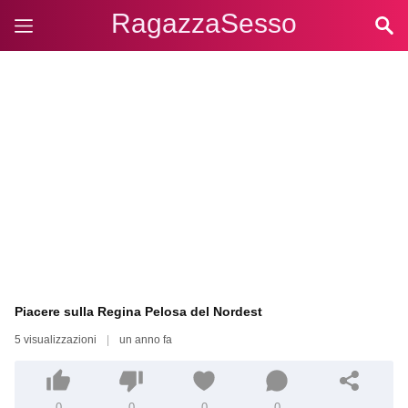
RagazzaSesso
Piacere sulla Regina Pelosa del Nordest
5 visualizzazioni
|
un anno fa
0
0
0
0