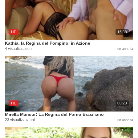
HD
16:38
Kathia, la Regina del Pompino, in Azione
4 visualizzazioni
un anno fa
HD
00:23
Mirella Mansur: La Regina del Porno Brasiliano
23 visualizzazioni
un anno fa