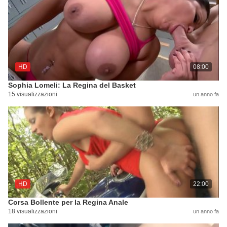
HD
08:00
Sophia Lomeli: La Regina del Basket
15 visualizzazioni
un anno fa
HD
22:00
Corsa Bollente per la Regina Anale
18 visualizzazioni
un anno fa