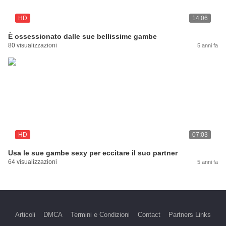
HD
14:06
È ossessionato dalle sue bellissime gambe
80 visualizzazioni
5 anni fa
HD
07:03
Usa le sue gambe sexy per eccitare il suo partner
64 visualizzazioni
5 anni fa
Articoli
DMCA
Termini e Condizioni
Contact
Partners Links