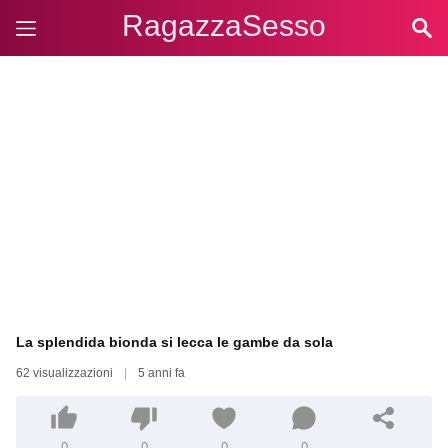
RagazzaSesso
La splendida bionda si lecca le gambe da sola
62 visualizzazioni
|
5 anni fa
0
0
0
0