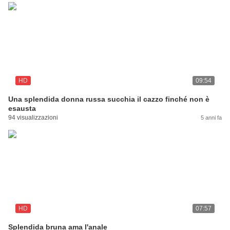
HD
09:54
Una splendida donna russa succhia il cazzo finché non è
esausta
94 visualizzazioni
5 anni fa
HD
07:57
Splendida bruna ama l'anale