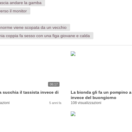
lascia andare la gamba
erso il monitor
enorme viene scopata da un vecchio
ia coppia fa sesso con una figa giovane e calda
06:17
 succhia il tassista invece di
La bionda gli fa un pompino a
invece del buongiorno
zazioni
108 visualizzazioni
5 anni fa