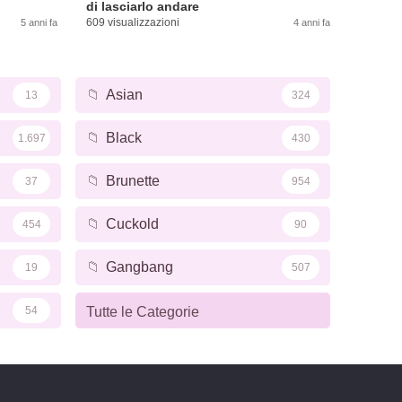
di lasciarlo andare
609 visualizzazioni
5 anni fa
4 anni fa
📁
Asian
13
324
📁
Black
1.697
430
📁
Brunette
37
954
📁
Cuckold
454
90
📁
Gangbang
19
507
54
Tutte le Categorie