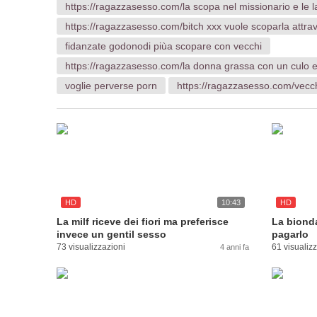
https://ragazzasesso.com/la scopa nel missionario e le 
https://ragazzasesso.com/bitch xxx vuole scoparla attrav
fidanzate godonodi piùa scopare con vecchi
https://ragazzasesso.com/la donna grassa con un culo 
voglie perverse porn
https://ragazzasesso.com/vecch
HD
10:43
HD
La milf riceve dei fiori ma preferisce
La bionda
invece un gentil sesso
pagarlo
73 visualizzazioni
61 visualiz
4 anni fa