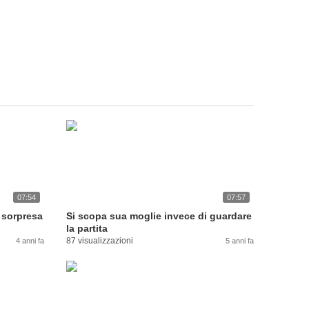
07:54
07:57
 sorpresa
Si scopa sua moglie invece di guardare
la partita
87 visualizzazioni
4 anni fa
5 anni fa