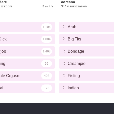
dare
coreana
izzazioni
344 visualizzazioni
5 anni fa
📁
Arab
1.106
Dick
📁
Big Tits
1.004
job
📁
Bondage
1.468
ing
📁
Creampie
99
ale Orgasm
📁
Fisting
408
ai
📁
Indian
173