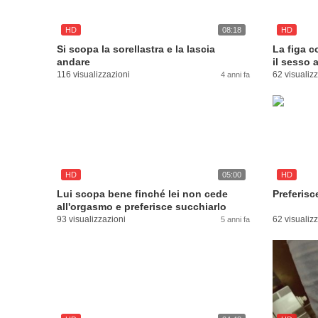
HD
08:18
HD
Si scopa la sorellastra e la lascia
La figa c
andare
il sesso 
116 visualizzazioni
62 visualiz
4 anni fa
HD
05:00
HD
Lui scopa bene finché lei non cede
Preferisce
all'orgasmo e preferisce succhiarlo
93 visualizzazioni
62 visualiz
5 anni fa