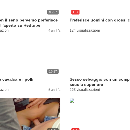
05:57
HD
on il seno perverso preferisce
Preferisce uomini con grossi c
all'aperto su Redtube
zazioni
124 visualizzazioni
4 anni fa
16:17
 cavalcare i polli
Sesso selvaggio con un comp
scuola superiore
zazioni
263 visualizzazioni
5 anni fa