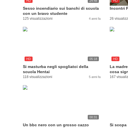
HD
24:48
HD
Sesso incendiario sui banchi di scuola
Incontri 
con un bravo studente
125 visualizzazioni
26 visualiz
4 anni fa
HD
05:18
HD
Si masturba negli spogliatoi della
La madre
scuola Hentai
cosa sign
118 visualizzazioni
167 visuali
5 anni fa
00:31
Un bbc nero con un grosso cazzo
Si scopa 