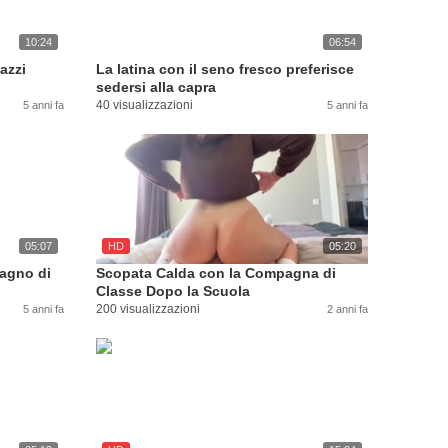
10:24
06:54
azzi
La latina con il seno fresco preferisce
sedersi alla capra
40 visualizzazioni
5 anni fa
5 anni fa
05:07
HD
05:20
agno di
Scopata Calda con la Compagna di
Classe Dopo la Scuola
200 visualizzazioni
5 anni fa
2 anni fa