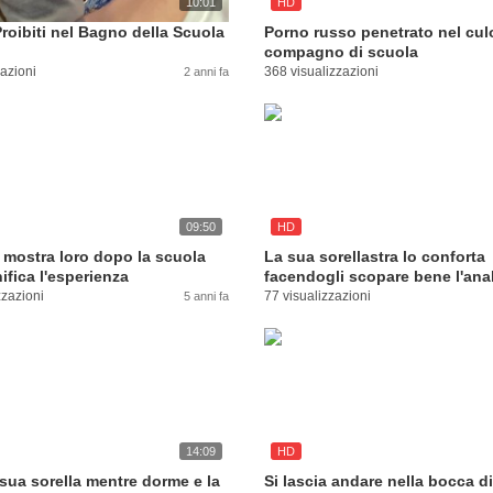
10:01
HD
Proibiti nel Bagno della Scuola
Porno russo penetrato nel cul
compagno di scuola
zazioni
368 visualizzazioni
2 anni fa
09:50
HD
 mostra loro dopo la scuola
La sua sorellastra lo conforta
ifica l'esperienza
facendogli scopare bene l'ana
zzazioni
77 visualizzazioni
5 anni fa
14:09
HD
sua sorella mentre dorme e la
Si lascia andare nella bocca di