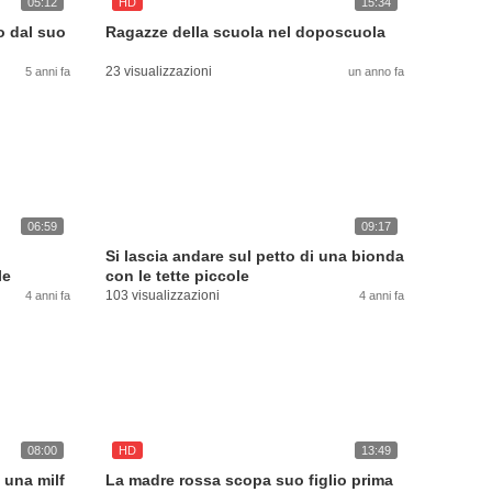
05:12
HD
15:34
o dal suo
Ragazze della scuola nel doposcuola
23 visualizzazioni
5 anni fa
un anno fa
06:59
09:17
Si lascia andare sul petto di una bionda
le
con le tette piccole
103 visualizzazioni
4 anni fa
4 anni fa
08:00
HD
13:49
 una milf
La madre rossa scopa suo figlio prima