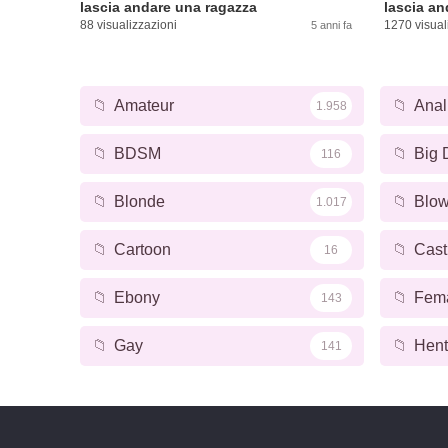
lascia andare una ragazza
lascia an
88 visualizzazioni
1270 visual
5 anni fa
📁
Amateur
📁
Anal
1.958
📁
BDSM
📁
Big 
116
📁
Blonde
📁
Blow
1.017
📁
Cartoon
📁
Cast
16
📁
Ebony
📁
Fem
143
📁
Gay
📁
Hent
141