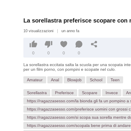
La sorellastra preferisce scopare con 
10 visualizzazioni
|
un anno fa
0
0
0
0
La sorellastra eccitata salta la scuola per una scopata inte
per un film porno, con pompini e scopate nel culo.
Amateur
Anal
Blowjob
School
Teen
Sorellastra
Preferisce
Scopare
Invece
An
https://ragazzasesso.com/la bionda gli fa un pompino a
https://ragazzasesso.com/preferisce uomini con grossi c
https://ragazzasesso.com/si scopa sua sorella mentre d
https://ragazzasesso.com/scopala bene prima di andare 