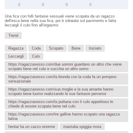
0
0
0
0
Una fica con folli fantasie sessuali viene scopata da un ragazzo
dell'esca bene nella sua fica, poi è sdraiata sul pavimento e fatta
leccargli il culo fino all'orgasmo
Trend
Ragazza
Coda
Scopato
Bene
Iniziato
Leccargli
Culo
https://ragazzasesso.com/due uomini guardano un altro che viene
scopato bene nel culo e succhia un altro uomo
https://ragazzasesso.com/la bionda con la coda fa un pompino
sensazionale
https://ragazzasesso.com/sua moglie e la sua amante hanno
scopato bene luomo realizzando le sue fantasie perverse
https://ragazzasesso.com/la puttana con il culo appetitoso le
chiede di essere scopata bene nel culo
https://ragazzasesso.com/tre galline hanno scopato una ragazza
latina
hentai ha un cazzo enorme
mastuba spiggia mora