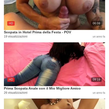
HD
06:08
Scopata in Hotel Prima della Festa - POV
19 visualizzazioni
un anno fa
HD
09:19
Prima Scopata Anale con il Mio Migliore Amico
26 visualizzazioni
un anno fa