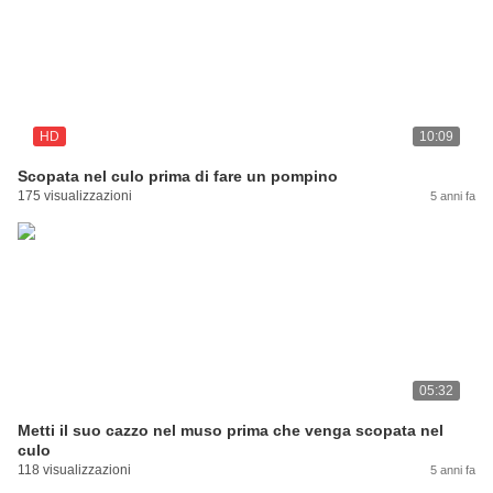
HD
10:09
Scopata nel culo prima di fare un pompino
175 visualizzazioni
5 anni fa
05:32
Metti il ​​suo cazzo nel muso prima che venga scopata nel
culo
118 visualizzazioni
5 anni fa