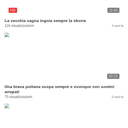
HD
11:40
La vecchia cagna ingoia sempre la sborra
116 visualizzazioni
4 anni fa
00:25
Una brava puttana scopa sempre e ovunque con uomini
arrapati
75 visualizzazioni
5 anni fa