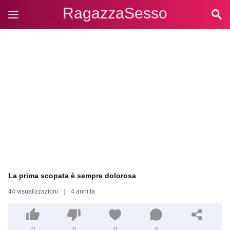
RagazzaSesso
La prima scopata è sempre dolorosa
44 visualizzazioni
|
4 anni fa
0
0
0
0