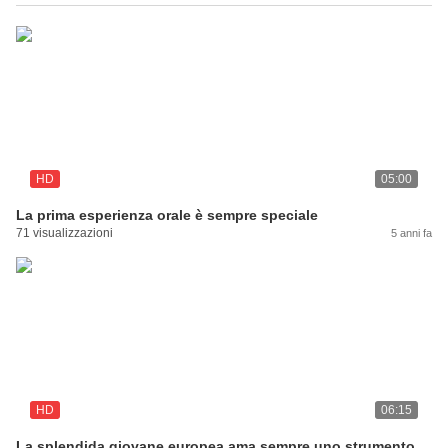
HD
05:00
La prima esperienza orale è sempre speciale
71 visualizzazioni
5 anni fa
HD
06:15
La splendida giovane europea ama sempre uno strumento