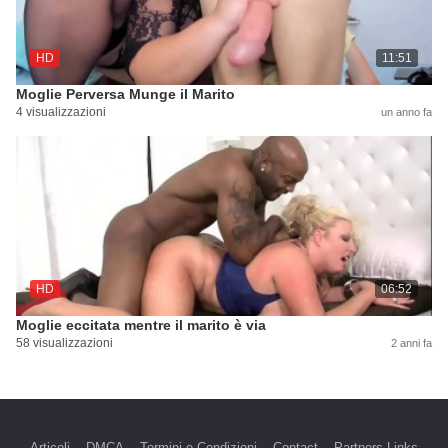
HD
11:51
Moglie Perversa Munge il Marito
4 visualizzazioni
un anno fa
HD
06:52
Moglie eccitata mentre il marito è via
58 visualizzazioni
2 anni fa
Articoli
DMCA
Termini e Condizioni
Contact
Partners Links