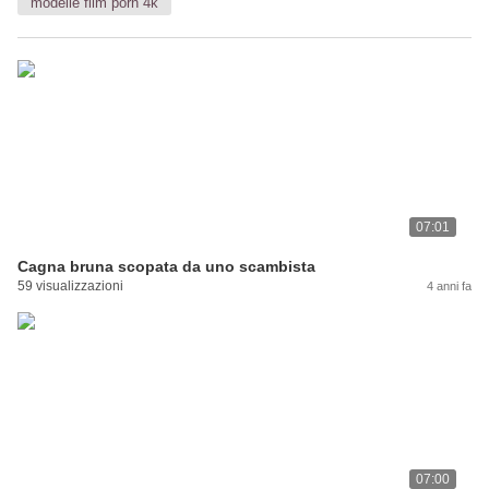
modelle film porn 4k
07:01
Cagna bruna scopata da uno scambista
59 visualizzazioni
4 anni fa
07:00