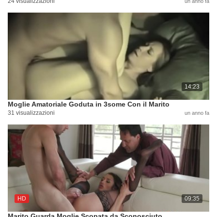
24 visualizzazioni
un anno fa
14:23
Moglie Amatoriale Goduta in 3some Con il Marito
31 visualizzazioni
un anno fa
HD
09:35
Marito Guarda Moglie Scopata da Sconosciuto