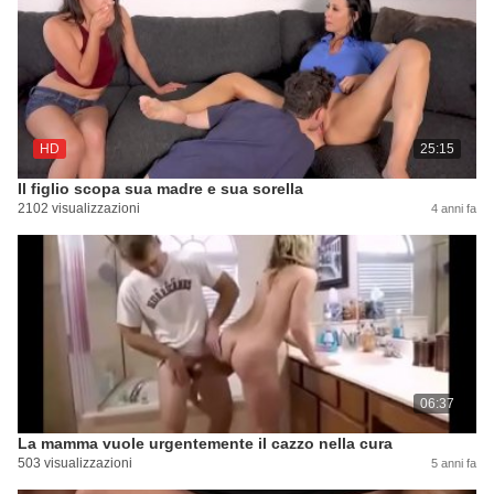
HD
25:15
Il figlio scopa sua madre e sua sorella
2102 visualizzazioni
4 anni fa
06:37
La mamma vuole urgentemente il cazzo nella cura
503 visualizzazioni
5 anni fa