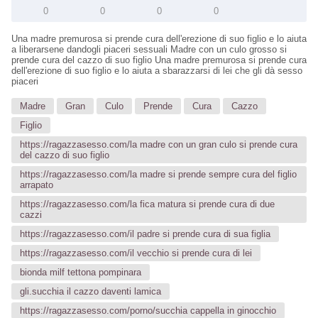
0
0
0
0
Una madre premurosa si prende cura dell'erezione di suo figlio e lo aiuta
a liberarsene dandogli piaceri sessuali Madre con un culo grosso si
prende cura del cazzo di suo figlio Una madre premurosa si prende cura
dell'erezione di suo figlio e lo aiuta a sbarazzarsi di lei che gli dà sesso
piaceri
Madre
Gran
Culo
Prende
Cura
Cazzo
Figlio
https://ragazzasesso.com/la madre con un gran culo si prende cura
del cazzo di suo figlio
https://ragazzasesso.com/la madre si prende sempre cura del figlio
arrapato
https://ragazzasesso.com/la fica matura si prende cura di due
cazzi
https://ragazzasesso.com/il padre si prende cura di sua figlia
https://ragazzasesso.com/il vecchio si prende cura di lei
bionda milf tettona pompinara
gli.succhia il cazzo daventi lamica
https://ragazzasesso.com/porno/succhia cappella in ginocchio