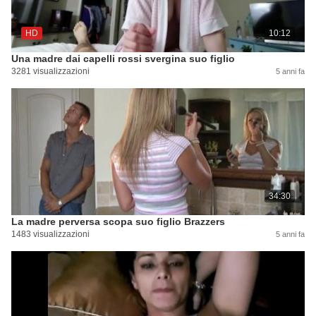
HD
10:12
Una madre dai capelli rossi svergina suo figlio
3281 visualizzazioni
5 anni fa
34:30
La madre perversa scopa suo figlio Brazzers
1483 visualizzazioni
5 anni fa