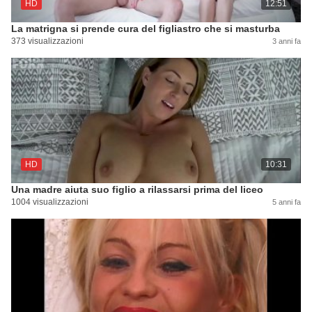
HD
12:51
La matrigna si prende cura del figliastro che si masturba
373 visualizzazioni
3 anni fa
HD
10:31
Una madre aiuta suo figlio a rilassarsi prima del liceo
1004 visualizzazioni
5 anni fa