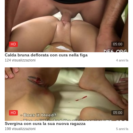
HD
05:00
Calda bruna deflorata con cura nella figa
124 visualizzazioni
4 anni fa
HD
05:00
Svergina con cura la sua nuova ragazza
198 visualizzazioni
5 anni fa