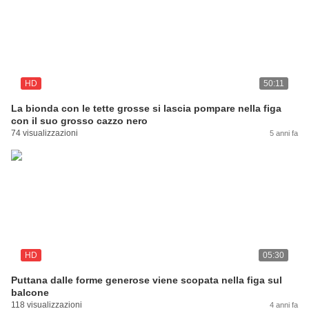
HD
50:11
La bionda con le tette grosse si lascia pompare nella figa
con il suo grosso cazzo nero
74 visualizzazioni
5 anni fa
HD
05:30
Puttana dalle forme generose viene scopata nella figa sul
balcone
118 visualizzazioni
4 anni fa