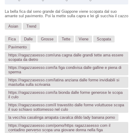
La bella fica dal seno grande dal Giappone viene scopata dal suo
amante sul pavimento. Poi la mette sulla capra e lei gli succhia il cazzo
Asian
Trend
Fica
Dalle
Grosse
Tette
Viene
Scopata
Pavimento
https://ragazzasesso.com/una cagna dalle grandi tette ama essere
scopata da dietro
https://ragazzasesso.com/la figa condivisa dalle galline e piena di
sperma
https://ragazzasesso.com/latina anziana dalle forme invidiabili si
masturba sulla scrivania
https://ragazzasesso.com/la bionda dalle forme generose le scopa
il culo
https://ragazzasesso.com/il travestito dalle forme voluttuose scopa
il suo schiavo sottomesso nel culo
la vecchia casalinga arrapata cavalca dildo lady banana porno
https://ragazzasesso.com/porno/https ragazzasesso com il
contadino perverso scopa una giovane donna nella figa