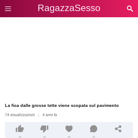
RagazzaSesso
La fica dalle grosse tette viene scopata sul pavimento
74 visualizzazioni
|
4 anni fa
0
0
0
0