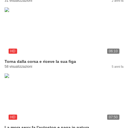
31 visualizzazioni
2 anni fa
HD
06:10
Torna dalla corsa e riceve la sua figa
58 visualizzazioni
5 anni fa
HD
07:50
La mora sexy fa l'autostop e paga in natura