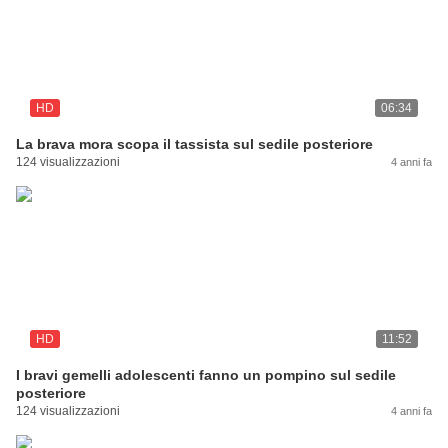
HD
06:34
La brava mora scopa il tassista sul sedile posteriore
124 visualizzazioni
4 anni fa
HD
11:52
I bravi gemelli adolescenti fanno un pompino sul sedile
posteriore
124 visualizzazioni
4 anni fa