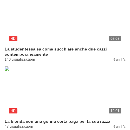
HD
07:08
La studentessa sa come succhiare anche due cazzi
contemporaneamente
140 visualizzazioni
5 anni fa
HD
12:01
La bionda con una gonna corta paga per la sua razza
47 visualizzazioni
5 anni fa