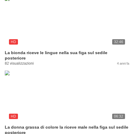
HD
32:46
La bionda riceve le lingue nella sua figa sul sedile
posteriore
82 visualizzazioni
4 anni fa
HD
06:32
La donna grassa di colore la riceve male nella figa sul sedile
posteriore