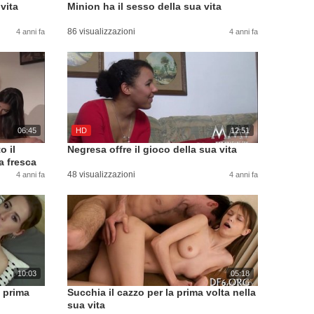
vita
Minion ha il sesso della sua vita
86 visualizzazioni
4 anni fa
4 anni fa
06:45
HD
12:51
o il
Negresa offre il gioco della sua vita
a fresca
48 visualizzazioni
4 anni fa
4 anni fa
10:03
05:18
a prima
Succhia il cazzo per la prima volta nella
sua vita