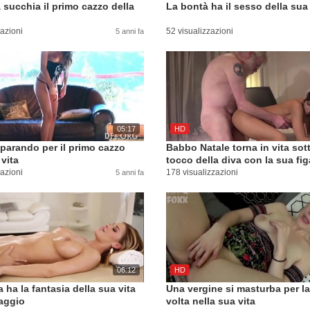
succhia il primo cazzo della
La bontà ha il sesso della sua 
zazioni
52 visualizzazioni
5 anni fa
05:17
HD
eparando per il primo cazzo
Babbo Natale torna in vita sott
 vita
tocco della diva con la sua fig
zazioni
178 visualizzazioni
5 anni fa
06:12
HD
 ha la fantasia della sua vita
Una vergine si masturba per l
aggio
volta nella sua vita