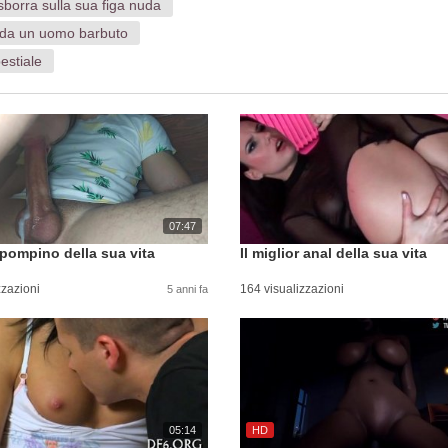
sborra sulla sua figa nuda
 da un uomo barbuto
estiale
07:47
r pompino della sua vita
Il miglior anal della sua vita
zzazioni
164 visualizzazioni
5 anni fa
05:14
HD