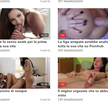
zzazioni
357 visualizzazioni
5 anni fa
06:15
HD
 fa sesso anale per la prima
La figa arrapata avrebbe anali
la sua vita
tutta la sua vita su Pornhub
zzazioni
104 visualizzazioni
4 anni fa
06:09
HD
r vicino di sempre
Il miglior orgasmo che tu abbi
visto
zzazioni
130 visualizzazioni
5 anni fa