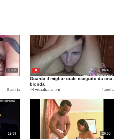
10:08
HD
06:40
Guarda il miglior orale eseguito da una
bionda
44 visualizzazioni
5 anni fa
4 anni fa
19:59
26:50