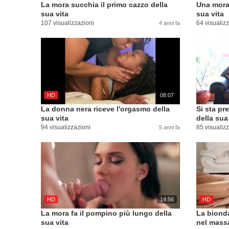
La mora succhia il primo cazzo della
Una mora 
sua vita
sua vita
107 visualizzazioni
64 visualiz
4 anni fa
HD
08:07
La donna nera riceve l'orgasmo della
Si sta pr
sua vita
della sua
94 visualizzazioni
85 visualiz
5 anni fa
HD
14:56
HD
La mora fa il pompino più lungo della
La bionda
sua vita
nel mass