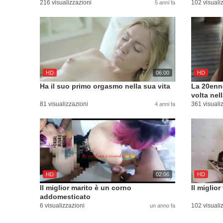
216 visualizzazioni
102 visuali
5 anni fa
HD
06:00
HD
Ha il suo primo orgasmo nella sua vita
La 20enne
volta nel
81 visualizzazioni
361 visuali
4 anni fa
HD
02:06
HD
Il miglior marito è un corno
Il miglio
addomesticato
6 visualizzazioni
102 visuali
un anno fa