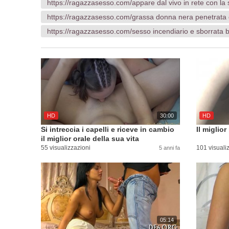
https://ragazzasesso.com/appare dal vivo in rete con la 
https://ragazzasesso.com/grassa donna nera penetrata
https://ragazzasesso.com/sesso incendiario e sborrata b
HD
30:00
HD
Si intreccia i capelli e riceve in cambio
Il miglio
il miglior orale della sua vita
55 visualizzazioni
101 visuali
5 anni fa
05:14