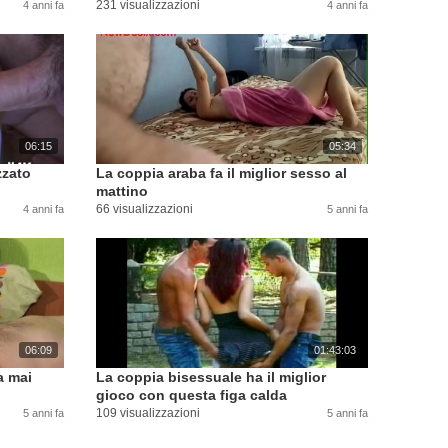
231 visualizzazioni
4 anni fa
4 anni fa
06:15
05:34
zzato
La coppia araba fa il miglior sesso al
mattino
66 visualizzazioni
4 anni fa
5 anni fa
06:09
01:43:03
a mai
La coppia bisessuale ha il miglior
gioco con questa figa calda
109 visualizzazioni
5 anni fa
5 anni fa