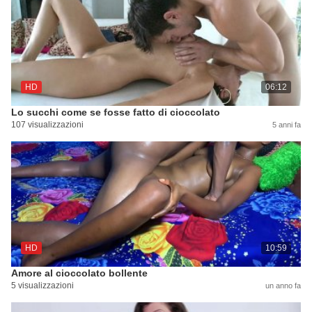
HD
06:12
Lo succhi come se fosse fatto di cioccolato
107 visualizzazioni
5 anni fa
HD
10:59
Amore al cioccolato bollente
5 visualizzazioni
un anno fa