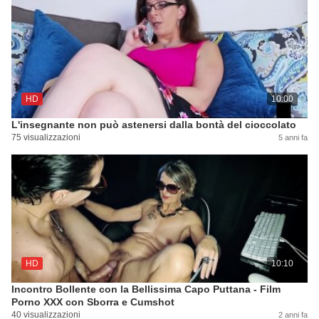
HD
10:00
L'insegnante non può astenersi dalla bontà del cioccolato
75 visualizzazioni
5 anni fa
HD
10:10
Incontro Bollente con la Bellissima Capo Puttana - Film
Porno XXX con Sborra e Cumshot
40 visualizzazioni
2 anni fa