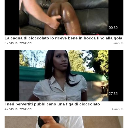
00:30
La cagna di cioccolato lo riceve bene in bocca fino alla gola
67 visualizzazioni
5 anni fa
27:35
I neri pervertiti pubblicano una figa di cioccolato
47 visualizzazioni
4 anni fa