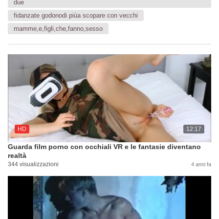
due
fidanzate godonodi piùa scopare con vecchi
mamme,e,figli,che,fanno,sesso
HD
12:17
Guarda film porno con occhiali VR e le fantasie diventano
realtà
344 visualizzazioni
4 anni fa