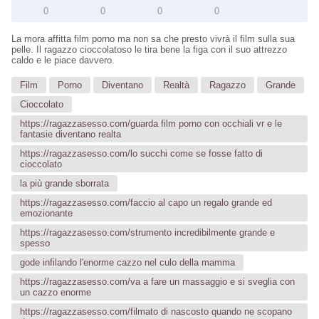
0
0
0
0
La mora affitta film porno ma non sa che presto vivrà il film sulla sua
pelle. Il ragazzo cioccolatoso le tira bene la figa con il suo attrezzo
caldo e le piace davvero.
Film
Porno
Diventano
Realtà
Ragazzo
Grande
Cioccolato
https://ragazzasesso.com/guarda film porno con occhiali vr e le
fantasie diventano realta
https://ragazzasesso.com/lo succhi come se fosse fatto di
cioccolato
la più grande sborrata
https://ragazzasesso.com/faccio al capo un regalo grande ed
emozionante
https://ragazzasesso.com/strumento incredibilmente grande e
spesso
gode infilando l'enorme cazzo nel culo della mamma
https://ragazzasesso.com/va a fare un massaggio e si sveglia con
un cazzo enorme
https://ragazzasesso.com/filmato di nascosto quando ne scopano