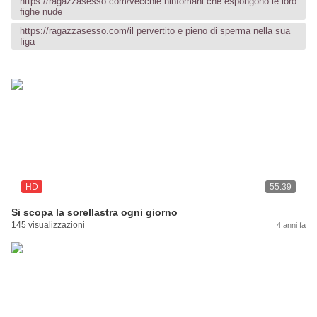
https://ragazzasesso.com/vecchie ninfomani che espongono le loro
fighe nude
https://ragazzasesso.com/il pervertito e pieno di sperma nella sua
figa
HD
55:39
Si scopa la sorellastra ogni giorno
145 visualizzazioni
4 anni fa