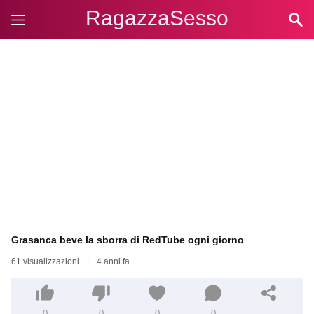
RagazzaSesso
Grasanca beve la sborra di RedTube ogni giorno
61 visualizzazioni
|
4 anni fa
0
0
0
0