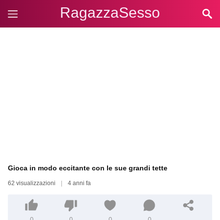
RagazzaSesso
Gioca in modo eccitante con le sue grandi tette
62 visualizzazioni
|
4 anni fa
0
0
0
0