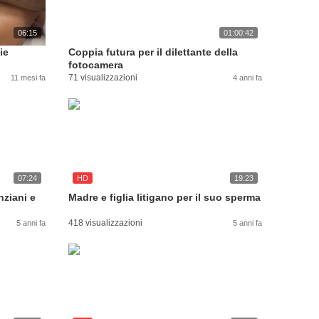
06:15
01:00:42
ie
Coppia futura per il dilettante della
fotocamera
71 visualizzazioni
11 mesi fa
4 anni fa
07:24
HD
19:23
nziani e
Madre e figlia litigano per il suo sperma
418 visualizzazioni
5 anni fa
5 anni fa