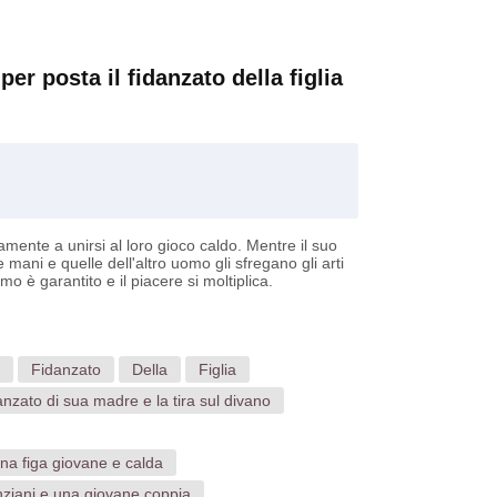
r posta il fidanzato della figlia
mente a unirsi al loro gioco caldo. Mentre il suo
mani e quelle dell'altro uomo gli sfregano gli arti
o è garantito e il piacere si moltiplica.
Fidanzato
Della
Figlia
anzato di sua madre e la tira sul divano
na figa giovane e calda
nziani e una giovane coppia