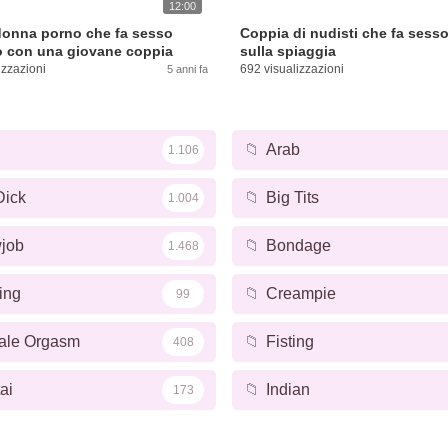
12:00
donna porno che fa sesso
Coppia di nudisti che fa sess
o con una giovane coppia
sulla spiaggia
izzazioni
692 visualizzazioni
5 anni fa
📁
Arab
1.106
Dick
📁
Big Tits
1.004
job
📁
Bondage
1.468
ing
📁
Creampie
99
ale Orgasm
📁
Fisting
408
ai
📁
Indian
173