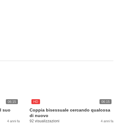
06:15
HD
06:15
l suo
Coppia bisessuale cercando qualcosa
di nuovo
92 visualizzazioni
4 anni fa
4 anni fa