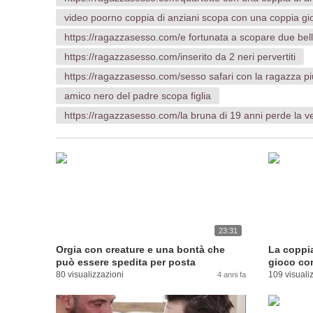
video poorno coppia di anziani scopa con una coppia gi
https://ragazzasesso.com/e fortunata a scopare due bell
https://ragazzasesso.com/inserito da 2 neri pervertiti
https://ragazzasesso.com/sesso safari con la ragazza piu
amico nero del padre scopa figlia
https://ragazzasesso.com/la bruna di 19 anni perde la ver
23:31
Orgia con creature e una bontà che
La coppia
può essere spedita per posta
gioco con
80 visualizzazioni
109 visuali
4 anni fa