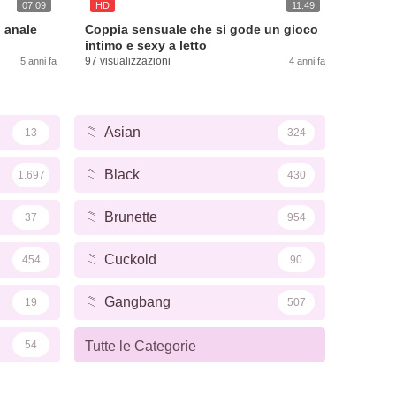
07:09
HD
11:49
o anale
Coppia sensuale che si gode un gioco
intimo e sexy a letto
97 visualizzazioni
5 anni fa
4 anni fa
📁
Asian
13
324
📁
Black
1.697
430
📁
Brunette
37
954
📁
Cuckold
454
90
📁
Gangbang
19
507
54
Tutte le Categorie