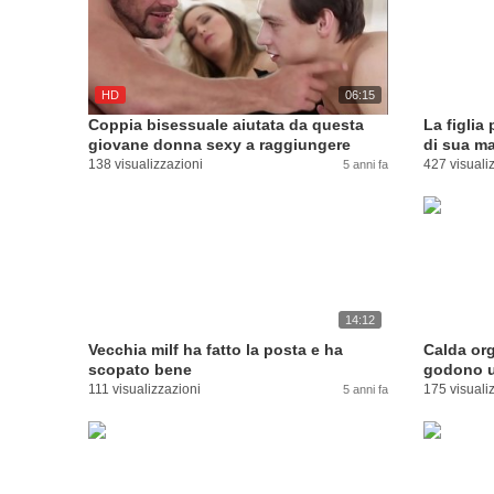
HD
06:15
Coppia bisessuale aiutata da questa
La figlia
giovane donna sexy a raggiungere
di sua ma
l'orgasmo
138 visualizzazioni
427 visuali
5 anni fa
14:12
Vecchia milf ha fatto la posta e ha
Calda org
scopato bene
godono u
111 visualizzazioni
175 visuali
5 anni fa