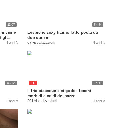
11:07
54:44
ni viene
Lesbiche sexy hanno fatto posta da
figlia
due uomini
67 visualizzazioni
5 anni fa
5 anni fa
05:42
HD
14:47
Il trio bisessuale si gode i tocchi
morbidi e caldi del cazzo
291 visualizzazioni
5 anni fa
4 anni fa