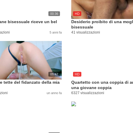
00:36
HD
ne bisessuale riceve un bel
Desiderio proibito di una mogl
bisessuale
zazioni
41 visualizzazioni
5 anni fa
05:47
HD
le tette del fidanzato della mia
Quartetto con una coppia di a
una giovane coppia
zioni
6327 visualizzazioni
un anno fa