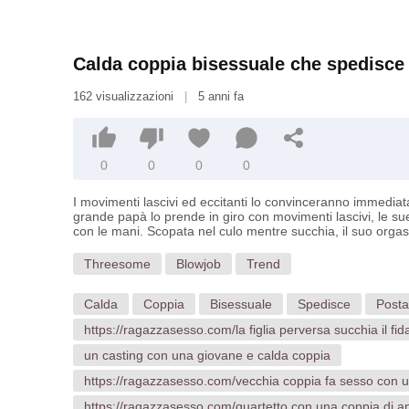
Calda coppia bisessuale che spedisce pe
162 visualizzazioni
|
5 anni fa
0
0
0
0
I movimenti lascivi ed eccitanti lo convinceranno immediata
grande papà lo prende in giro con movimenti lascivi, le sue 
con le mani. Scopata nel culo mentre succhia, il suo orgasm
Threesome
Blowjob
Trend
Calda
Coppia
Bisessuale
Spedisce
Posta
https://ragazzasesso.com/la figlia perversa succhia il fid
un casting con una giovane e calda coppia
https://ragazzasesso.com/vecchia coppia fa sesso con u
https://ragazzasesso.com/quartetto con una coppia di a