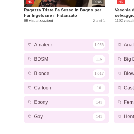
HD
09:05
HD
Ragazza Triste Fa Sesso in Bagno per
Vecchia 
Far Ingelosire il Fidanzato
selvaggi
69 visualizzazioni
1192 visual
2 anni fa
📁
Amateur
📁
Anal
1.958
📁
BDSM
📁
Big 
116
📁
Blonde
📁
Blow
1.017
📁
Cartoon
📁
Cast
16
📁
Ebony
📁
Fem
143
📁
Gay
📁
Hent
141