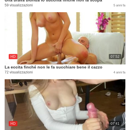
Una brava bionda lo succhia finché non la scopa
59 visualizzazioni
5 anni fa
HD
07:52
La eccita finché non le fa succhiare bene il cazzo
72 visualizzazioni
4 anni fa
HD
07:41