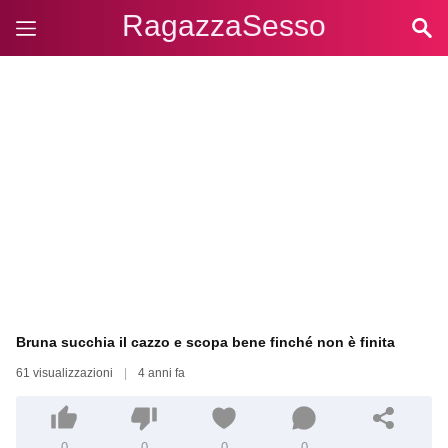
RagazzaSesso
Bruna succhia il cazzo e scopa bene finché non è finita
61 visualizzazioni
|
4 anni fa
0
0
0
0