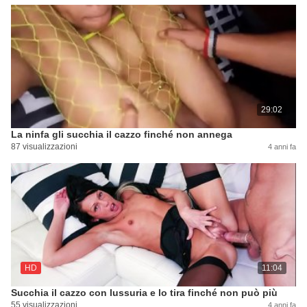
29:02
La ninfa gli succhia il cazzo finché non annega
87 visualizzazioni
4 anni fa
HD
11:04
Succhia il cazzo con lussuria e lo tira finché non può più
55 visualizzazioni
4 anni fa