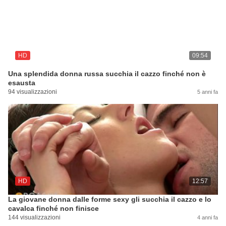
HD
09:54
Una splendida donna russa succhia il cazzo finché non è
esausta
94 visualizzazioni
5 anni fa
HD
12:57
La giovane donna dalle forme sexy gli succhia il cazzo e lo
cavalca finché non finisce
144 visualizzazioni
4 anni fa