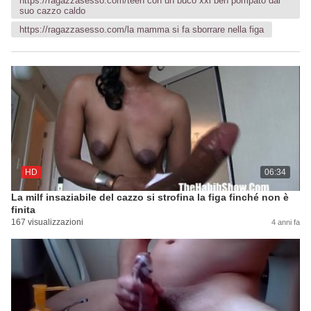
https://ragazzasesso.com/teen con un buco xxl ben pompato dal
suo cazzo caldo
https://ragazzasesso.com/la mamma si fa sborrare nella figa
HD
06:34
La milf insaziabile del cazzo si strofina la figa finché non è
finita
167 visualizzazioni
4 anni fa